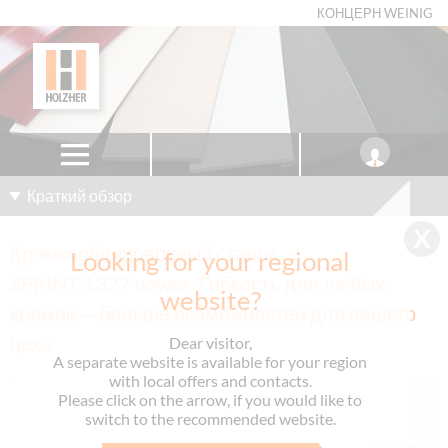
КОНЦЕРН WEINIG
Краткий обзор
Кромкооблицовочный станок
Looking for your regional
SPRINT 1327 power: Гибкость для любых
website?
кромок — больше возможностей для вашего
цеха
Dear visitor,
A separate website is available for your region
with local offers and contacts.
Please click on the arrow, if you would like to
switch to the recommended website.