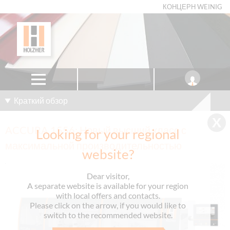
КОНЦЕРН WEINIG
Краткий обзор
ACCURA 1556: Новый высший класс с
Looking for your regional
максимальной производительностью
website?
Dear visitor,
A separate website is available for your region
with local offers and contacts.
Please click on the arrow, if you would like to
switch to the recommended website.