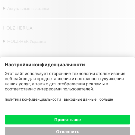
Актуальные выставки
HOLZ-HER UA
HOLZ-HER Украина
© Michael Weinig AG | Weinigstraße 2/4 |
97941 Tauberbischofsheim | Germany |
Telephone: +49 9341 860
НАЧАЛО
ВЫХОДНЫЕ ДАННЫЕ
ЗАЩИТА ДАННЫХ