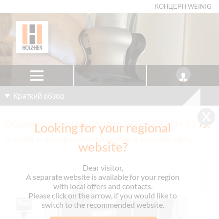
КОНЦЕРН WEINIG
Краткий обзор
Обрабатывающий центр с ЧПУ EPICON 7135:
Looking for your regional
5 осей — мощный помощник в вашем цеху
website?
Dear visitor,
A separate website is available for your region
with local offers and contacts.
Please click on the arrow, if you would like to
switch to the recommended website.