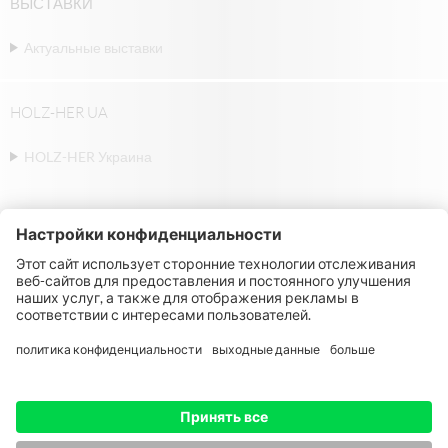
ВЫСТАВКИ
Актуальные выставки
HOLZ-HER UA
HOLZ-HER Украина
© Michael Weinig AG | Weinigstraße 2/4 |
97941 Tauberbischofsheim | Germany |
Telephone: +49 9341 860