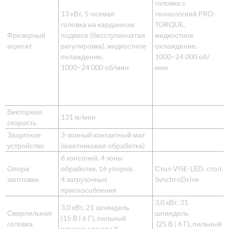
головка с
13 кВт, 5-осевая
технологией PRO-
головка на карданном
TORQUE,
Фрезерный
подвесе (бесступенчатая
жидкостное
агрегат
регулировка), жидкостное
охлаждение,
охлаждение,
1000–24 000 об/
1000–24 000 об/мин
мин
Векторная
131 м/мин
скорость
Защитное
3-зонный контактный мат
устройство
(маятниковая обработка)
6 консолей, 4 зоны
Опора
обработки, 16 упоров,
Стол VISE-LED, стол
заготовки
4 загрузочных
SynchroDrive
приспособления
3,0 кВт, 31
3,0 кВт, 21 шпиндель
Сверлильная
шпиндель
(15 В | 6 Г), пильный
головка
(25 В | 6 Г), пильный
агрегат для оси X