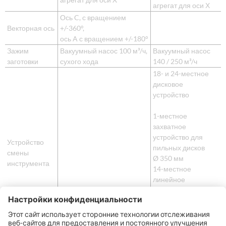
агрегат для оси Х
Ось C, с вращением
Векторная ось
+/-360°,
ось A с вращением +/-180°
Зажим
Вакуумный насос 100 м³/ч,
Вакуумный насос
заготовки
сухого хода
140 / 250 м³/ч
18- и 24-местное
дисковое
устройство
1-местное
захватное
устройство для
Устройство
пильных дисков
смены
Ø 350 мм
инструмента
14-местное
линейное
захватное
устройство с
кожухом
инструментов