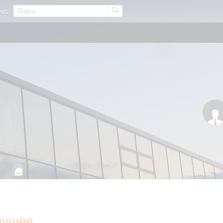
NIG
удущее