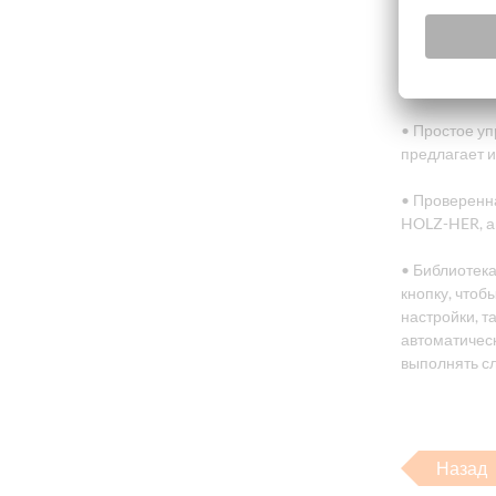
• Переключен
технологии у
оптимизирует
операторам 
• Простое уп
предлагает 
• Проверенн
HOLZ-HER, ав
• Библиотек
кнопку, что
настройки, т
автоматическ
выполнять с
Назад