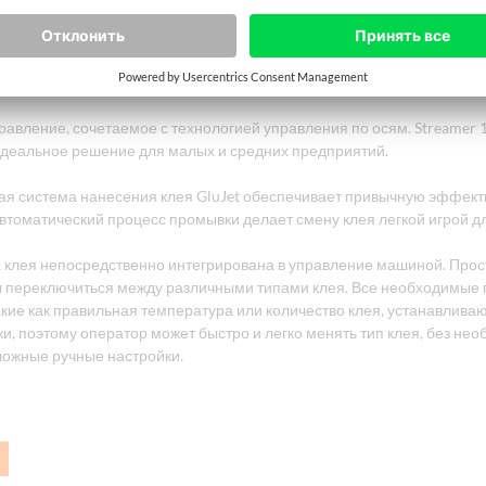
ие в течение секунд благодаря агрегатам с управлением по осям. 
правления по осям она может быстро переключаться, что ускоряет и
 процесс производства. Кроме того, простое управление позволяе
быстро освоиться с машиной.
равление, сочетаемое с технологией управления по осям. Streamer
идеальное решение для малых и средних предприятий.
ая система нанесения клея GluJet обеспечивает привычную эффект
томатический процесс промывки делает смену клея легкой игрой дл
а клея непосредственно интегрирована в управление машиной. Про
бы переключиться между различными типами клея. Все необходимые
акие как правильная температура или количество клея, устанавлива
и, поэтому оператор может быстро и легко менять тип клея, без не
ложные ручные настройки.