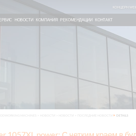
КОНЦЕРН WEI
ЕРВИС
НОВОСТИ
КОМПАНИЯ
РЕКОМЕНДАЦИИ
КОНТАКТ
OODWORKING MACHINES
>
НОВОСТИ
>
НОВОСТИ
>
ПОСЛЕДНИЕ НОВОСТИ
DETAILS
er 1057XL power: С четким краем в б