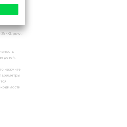
Благодаря
т неопытным
 1057XL power
ивность
я детей.
сто нажмите
 параметры
ются
обходимости